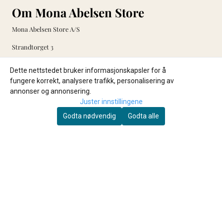
Om Mona Abelsen Store
Mona Abelsen Store A/S
Strandtorget 3
9008 TROMSØ
Dette nettstedet bruker informasjonskapsler for å
fungere korrekt, analysere trafikk, personalisering av
Org. nr. 915145256MVA
annonser og annonsering.
Tlf:
77 65 80 80
Juster innstillingene
Godta nødvendig
Godta alle
post@mas-as.no
Kundesider
Ledige stillinger
Kontakt oss
Om M.A.S
Kjøpsvilkår, frakt og levering