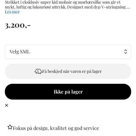
Strikket i eksklusiv super kid mohair og morbærsilke som gir et
mykt, luftig og luksuriøst uttrykk. Designet med dyp V-utringning og
rene avslutninger for en tidløs silhuett. – Dyp V-utringning – Lett og
Les mer
supermyk kvalitet – Kort, rett passform – 7GG-strikk – Produsert i
Italia Materiale: 70 % kid mohair 30 % silke Modellen er 172 cm høy
3.200,-
og bruker størrelse S.
Velg SML
Få beskjed når varen er på lager
Ikke på lager
Fokus på design, kvalitet og god service