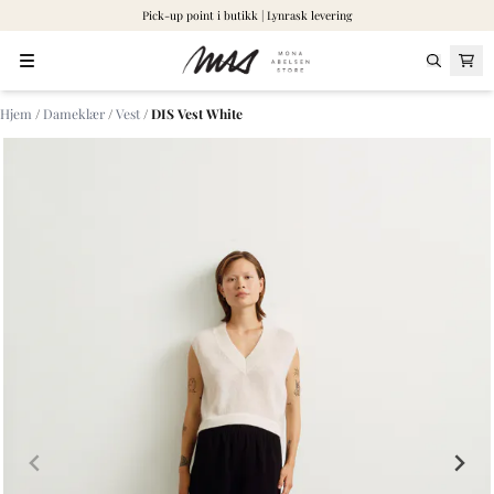
Pick-up point i butikk | Lynrask levering
Hopp til innhold
Hjem
/
Dameklær
/
Vest
/
DIS Vest White