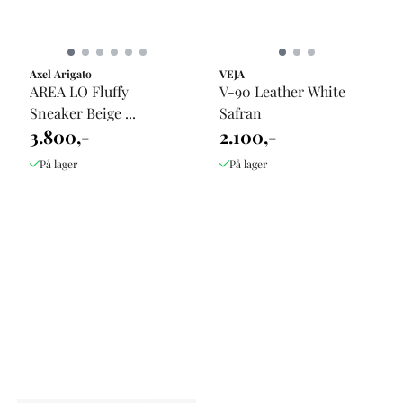
Axel Arigato
VEJA
AREA LO Fluffy
V-90 Leather White
Sneaker Beige ...
Safran
3.800,-
2.100,-
På lager
På lager