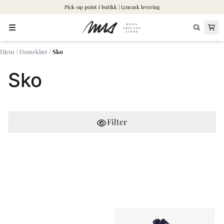
Pick-up point i butikk | Lynrask levering
Hopp til innhold
Hjem
/
Dameklær
/
Sko
Sko
Filter