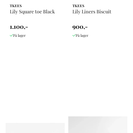
TKEES
TKEES
Lily Square toe Black
Lily Liners Biscuit
1.100,-
900,-
På lager
På lager