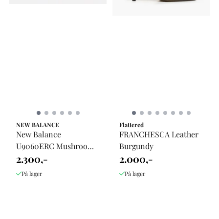
NEW BALANCE
Flattered
New Balance
FRANCHESCA Leather
U9060ERC Mushroom
Burgundy
2.300,-
2.000,-
...
På lager
På lager