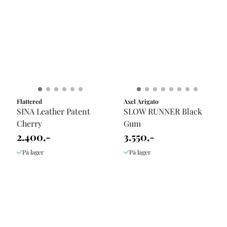
Flattered
Axel Arigato
SINA Leather Patent
SLOW RUNNER Black
Cherry
Gum
2.400,-
3.550,-
På lager
På lager