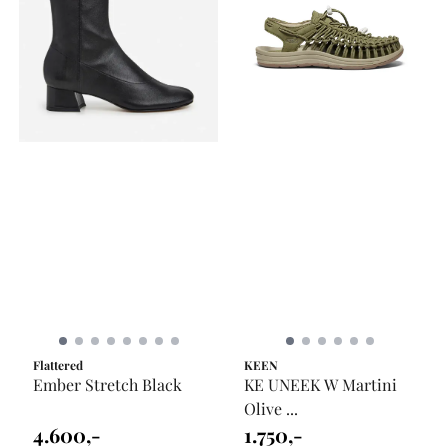
Flattered
KEEN
Ember Stretch Black
KE UNEEK W Martini
Olive ...
4.600,-
1.750,-