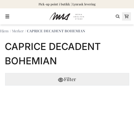
Pick-up point i butikk | Lynrask levering
Hopp til innhold
Hjem
/
Merker
/
CAPRICE DECADENT BOHEMIAN
CAPRICE DECADENT
BOHEMIAN
Filter