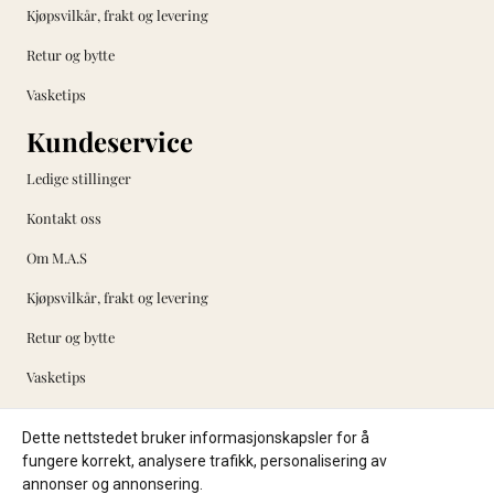
Kjøpsvilkår, frakt og levering
Retur og bytte
Vasketips
Kundeservice
Ledige stillinger
Kontakt oss
Om M.A.S
Kjøpsvilkår, frakt og levering
Retur og bytte
Vasketips
Nyhetsbrev
Dette nettstedet bruker informasjonskapsler for å
Registrer deg for å motta nyheter og tilbud!
fungere korrekt, analysere trafikk, personalisering av
annonser og annonsering.