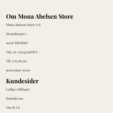
Om Mona Abelsen Store
Mona Abelsen Store A/S
Strandtorget 3
9008 TROMSØ
Org. nr. 915145256MVA
Tlf:
77 65 80 80
post@mas-as.no
Kundesider
Ledige stillinger
Kontakt oss
Om M.A.S