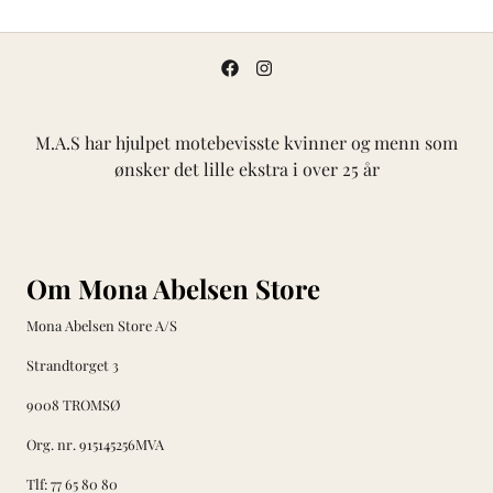
M.A.S har hjulpet motebevisste kvinner og menn som
ønsker det lille ekstra i over 25 år
Om Mona Abelsen Store
Mona Abelsen Store A/S
Strandtorget 3
9008 TROMSØ
Org. nr. 915145256MVA
Tlf:
77 65 80 80