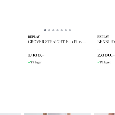
REPLAY
REPLAY
e
GROVER STRAIGHT Eco Plus ...
BENNI HY
...
1.900,-
2.000,-
På lager
På lager