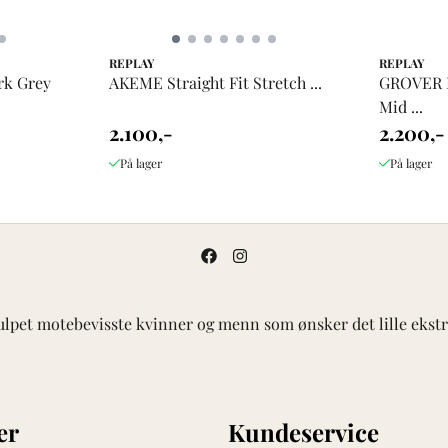
REPLAY
REPLAY
rk Grey
AKEME Straight Fit Stretch ...
GROVER 
Mid ...
2.100,-
2.200,-
På lager
På lager
ulpet motebevisste kvinner og menn som ønsker det lille ekstra
er
Kundeservice