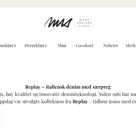
meklær
Herreklær
Mini
Gavekort
Nyheter
Merk
Replay – italiensk denim med særpreg
ign, høy kvalitet og innovativ denimteknologi. Siden 1981 har 
Oppdag vår utvalgte kolleksjon fra
Replay
– tidløse jeans med 