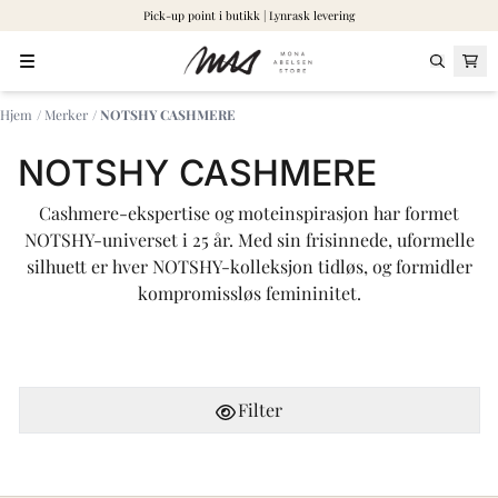
Pick-up point i butikk | Lynrask levering
Hopp til innhold
Hjem
/
Merker
/
NOTSHY CASHMERE
NOTSHY CASHMERE
Cashmere-ekspertise og moteinspirasjon har formet
NOTSHY-universet i 25 år. Med sin frisinnede, uformelle
silhuett er hver NOTSHY-kolleksjon tidløs, og formidler
kompromissløs femininitet.
Filter