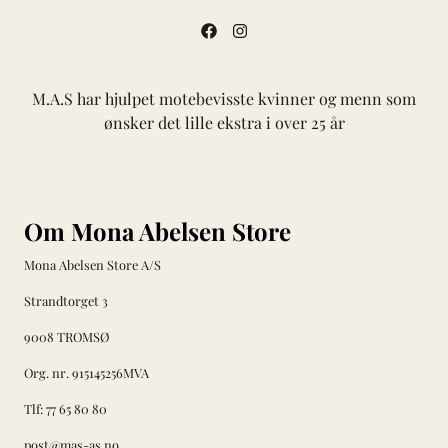
M.A.S har hjulpet motebevisste kvinner og menn som
ønsker det lille ekstra i over 25 år
Om Mona Abelsen Store
Mona Abelsen Store A/S
Strandtorget 3
9008 TROMSØ
Org. nr. 915145256MVA
Tlf:
77 65 80 80
post@mas-as.no