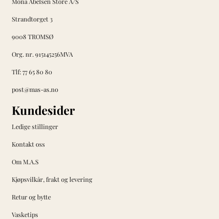
Mona Abelsen Store A/S
Strandtorget 3
9008 TROMSØ
Org. nr. 915145256MVA
Tlf:
77 65 80 80
post@mas-as.no
Kundesider
Ledige stillinger
Kontakt oss
Om M.A.S
Kjøpsvilkår, frakt og levering
Retur og bytte
Vasketips