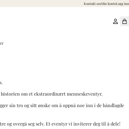
Kontakt oss
Min konto
Logg inn
er
s.
mst historien om et ekstraordinært menneskeventyr.
gger sin tro og sitt ønske om å oppnå noe inn i de håndlagde
 og overgå seg selv. Et eventyr vi inviterer deg til å dele!