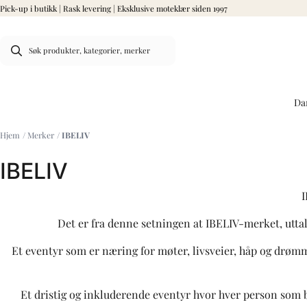
Pick-up i butikk | Rask levering | Eksklusive moteklær siden 1997
Hopp til innhold
Da
Hjem
/
Merker
/
IBELIV
IBELIV
I
Det er fra denne setningen at IBELIV-merket, utta
Et eventyr som er næring for møter, livsveier, håp og drømm
Et dristig og inkluderende eventyr hvor hver person som bær