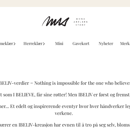
meklær
Herreklær
Mini
Gavekort
Nyheter
Merk
BELIV-verdier = Nothing is impossible for the one who believe
lt som I BELIEVE, får sine røtter! Men IBELIV er først og fre
er... Et edelt og inspirerende eventyr hvor hver håndverker le
verkene.
er en IBELIV-kreasjon har evnen til å tro på seg selv, blomstre