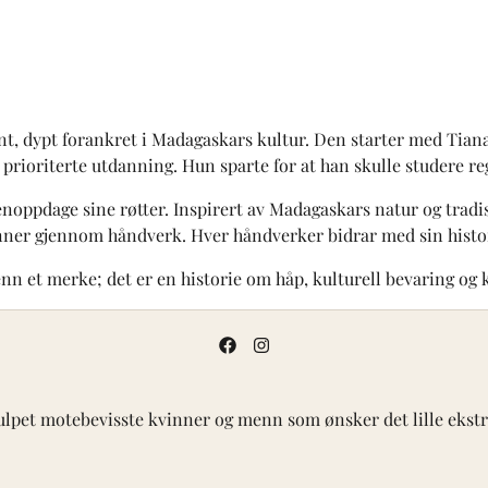
, dypt forankret i Madagaskars kultur. Den starter med Tiana,
 prioriterte utdanning. Hun sparte for at han skulle studere 
jenoppdage sine røtter. Inspirert av Madagaskars natur og tra
ner gjennom håndverk. Hver håndverker bidrar med sin histori
nn et merke; det er en historie om håp, kulturell bevaring og k
ulpet motebevisste kvinner og menn som ønsker det lille ekstra