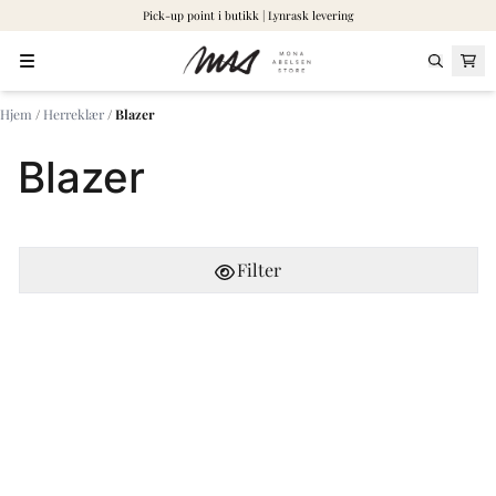
Pick-up point i butikk | Lynrask levering
Hopp til innhold
Hjem
/
Herreklær
/
Blazer
Blazer
Filter