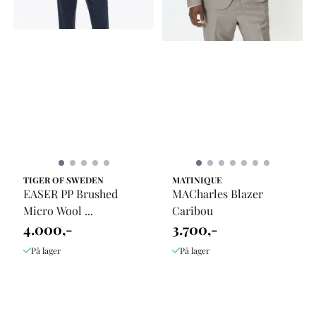
TIGER OF SWEDEN
MATINIQUE
EASER PP Brushed
MACharles Blazer
Micro Wool ...
Caribou
4.000,-
3.700,-
På lager
På lager