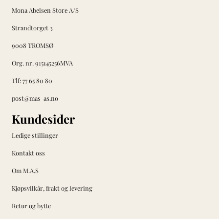
Mona Abelsen Store A/S
Strandtorget 3
9008 TROMSØ
Org. nr. 915145256MVA
Tlf:
77 65 80 80
post@mas-as.no
Kundesider
Ledige stillinger
Kontakt oss
Om M.A.S
Kjøpsvilkår, frakt og levering
Retur og bytte