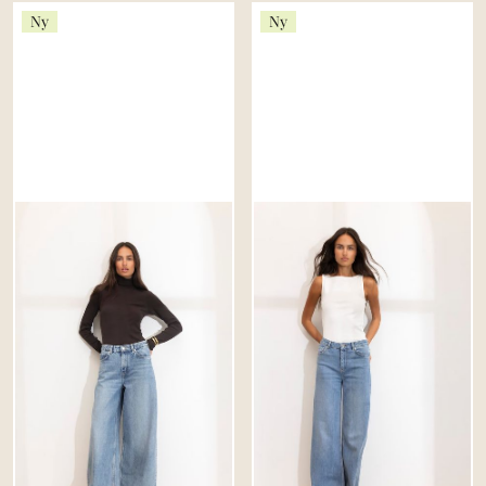
Ny
Ny