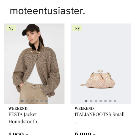
moteentusiaster.
Ny
Ny
WEEKEND
WEEKEND
FESTA Jacket
ITALIANROOTSS Small
Houndstooth ...
...
5.900,-
6.000,-