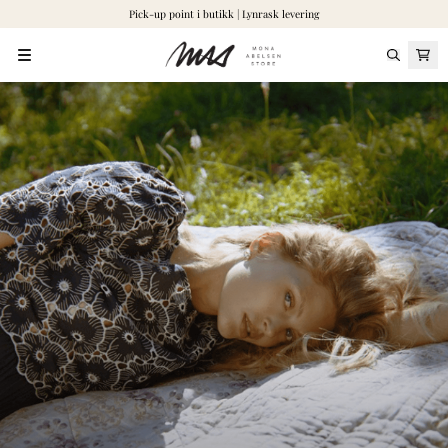
Pick-up point i butikk | Lynrask levering
Hopp til innhold